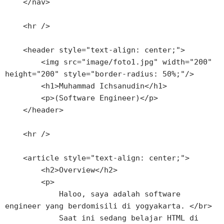
    </nav>

    <hr />

    <header style="text-align: center;">

        <img src="image/foto1.jpg" width="200" 
height="200" style="border-radius: 50%;"/>

        <h1>Muhammad Ichsanudin</h1>

        <p>(Software Engineer)</p>

    </header>

    <hr />

    <article style="text-align: center;">

        <h2>Overview</h2>

        <p>

            Haloo, saya adalah software 
engineer yang berdomisili di yogyakarta. </br>

            Saat ini sedang belajar HTML di 