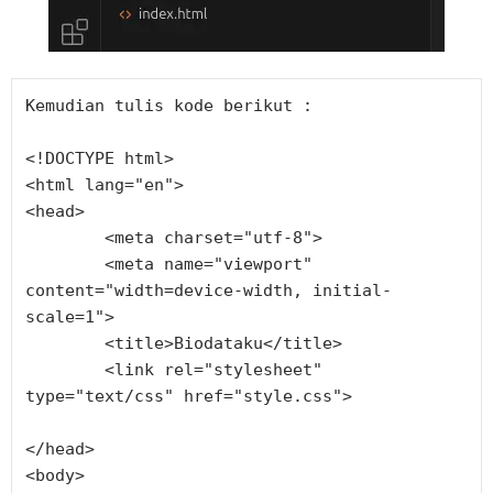
Kemudian tulis kode berikut :
<!DOCTYPE html>
<html lang="en">
<head>
	<meta charset="utf-8">
	<meta name="viewport" 
content="width=device-width, initial-
scale=1">
	<title>Biodataku</title>
	<link rel="stylesheet" 
type="text/css" href="style.css">
</head>
<body>