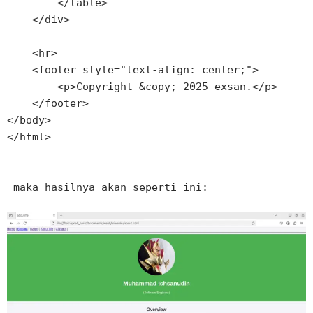
        </table>

    </div>

    <hr>

    <footer style="text-align: center;">

        <p>Copyright &copy; 2025 exsan.</p>

    </footer>

</body>

</html>

 maka hasilnya akan seperti ini: