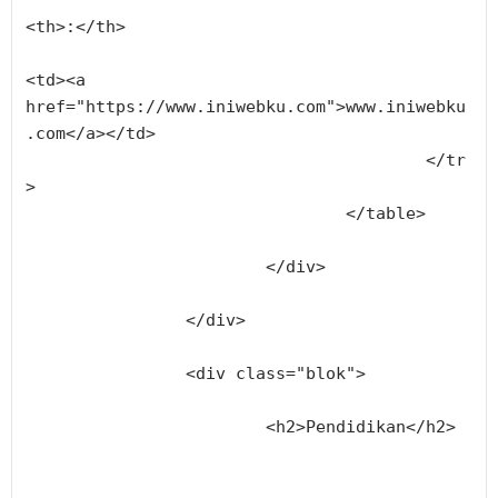
<th>:</th>
<td><a 
href="https://www.iniwebku.com">www.iniwebku
.com</a></td>
					</tr
>
				</table>
			</div>
		</div>		
		<div class="blok">
			<h2>Pendidikan</h2>			