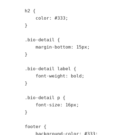
        h2 {

            color: #333;

        }

        .bio-detail {

            margin-bottom: 15px;

        }

        .bio-detail label {

            font-weight: bold;

        }

        .bio-detail p {

            font-size: 16px;

        }

        footer {

            background-color: #333;
