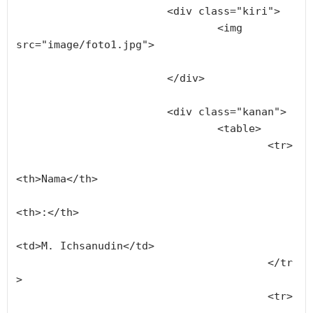
			<div class="kiri">
				<img 
src="image/foto1.jpg">				
			</div>
			<div class="kanan">
				<table>
					<tr>
<th>Nama</th>
<th>:</th>
<td>M. Ichsanudin</td>
					</tr
>
					<tr>