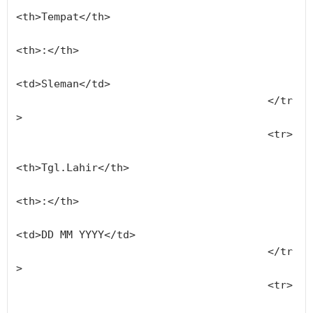
<th>Tempat</th>
<th>:</th>
<td>Sleman</td>
					</tr
>
					<tr>
<th>Tgl.Lahir</th>
<th>:</th>
<td>DD MM YYYY</td>
					</tr
>
					<tr>