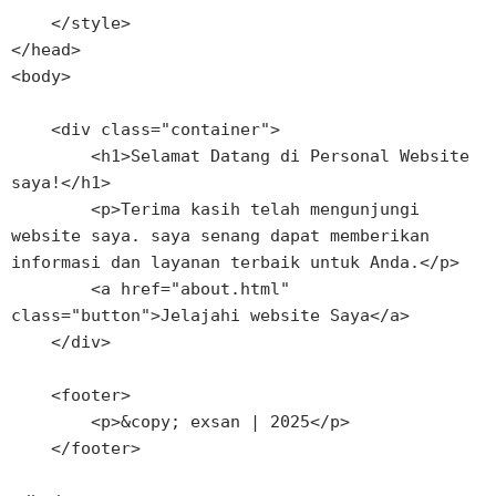
    </style>

</head>

<body>

    <div class="container">

        <h1>Selamat Datang di Personal Website 
saya!</h1>

        <p>Terima kasih telah mengunjungi 
website saya. saya senang dapat memberikan 
informasi dan layanan terbaik untuk Anda.</p>

        <a href="about.html" 
class="button">Jelajahi website Saya</a>

    </div>

    <footer>

        <p>&copy; exsan | 2025</p>

    </footer>
