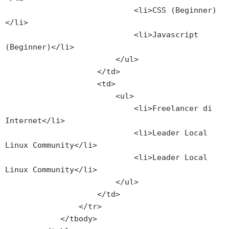
                            <li>CSS (Beginner)
</li>

                            <li>Javascript 
(Beginner)</li>

                        </ul>

                    </td>

                    <td>

                        <ul>

                            <li>Freelancer di 
Internet</li>

                            <li>Leader Local 
Linux Community</li>

                            <li>Leader Local 
Linux Community</li>

                        </ul>

                    </td>

                </tr>

            </tbody>
