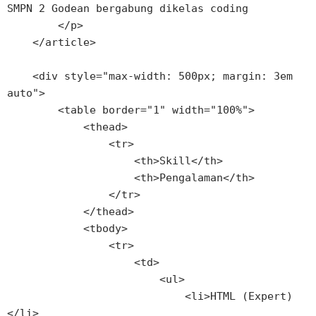
SMPN 2 Godean bergabung dikelas coding

        </p>

    </article>

    <div style="max-width: 500px; margin: 3em 
auto">

        <table border="1" width="100%">

            <thead>

                <tr>

                    <th>Skill</th>

                    <th>Pengalaman</th>

                </tr>

            </thead>

            <tbody>

                <tr>

                    <td>

                        <ul>

                            <li>HTML (Expert)
</li>
