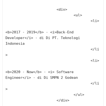
			<div>
				<ul>
					<li>
<b>2017 - 2019</b> - <i>Back-End 
Developer</i> - di Di PT. Teknologi 
Indonesia
					</li
>
					<li>
<b>2020 - Now</b> - <i> Software 
Engineer</i> - di Di SMPN 2 Godean
					</li
>
				</ul>
			</div>