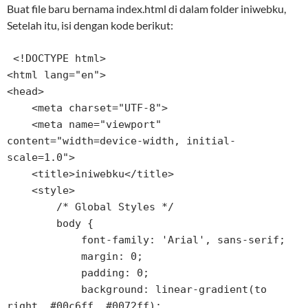
Buat file baru bernama index.html di dalam folder iniwebku,
Setelah itu, isi dengan kode berikut:
 <!DOCTYPE html>

<html lang="en">

<head>

    <meta charset="UTF-8">

    <meta name="viewport" 
content="width=device-width, initial-
scale=1.0">

    <title>iniwebku</title>

    <style>

        /* Global Styles */

        body {

            font-family: 'Arial', sans-serif;

            margin: 0;

            padding: 0;

            background: linear-gradient(to 
right, #00c6ff, #0072ff);
