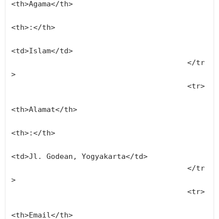
<th>Agama</th>
<th>:</th>
<td>Islam</td>
					</tr
>
					<tr>
<th>Alamat</th>
<th>:</th>
<td>Jl. Godean, Yogyakarta</td>
					</tr
>
					<tr>
<th>Email</th>