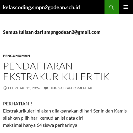
Cari
kelascoding.smpn2godean.sch.id
LANGSUNG
MENU
KE
UTAMA
ISI
Semua tulisan dari smpngodean2@gmail.com
PENGUMUMAN
PENDAFTARAN
EKSTRAKURIKULER TIK
FEBRUARI 15, 2026
TINGGALKAN KOMENTAR
PERHATIAN!!
Ekstrakurikuler ini akan dilaksanakan di hari Senin dan Kamis
silahkan pilih hari kemudian isi data diri
maksimal hanya 64 siswa perharinya