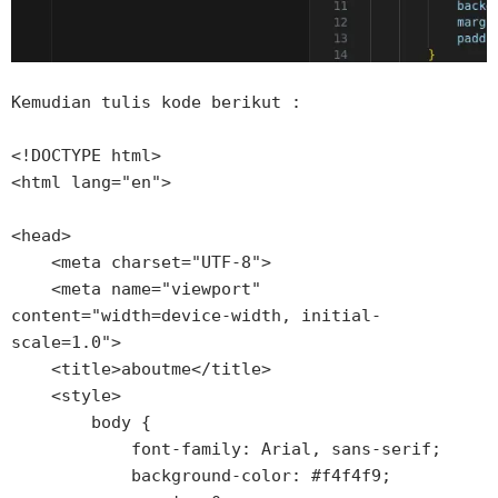
Kemudian tulis kode berikut :

<!DOCTYPE html>

<html lang="en">

<head>

    <meta charset="UTF-8">

    <meta name="viewport" 
content="width=device-width, initial-
scale=1.0">

    <title>aboutme</title>

    <style>

        body {

            font-family: Arial, sans-serif;

            background-color: #f4f4f9;
