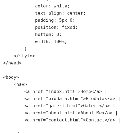
            color: white;

            text-align: center;

            padding: 5px 0;

            position: fixed;

            bottom: 0;

            width: 100%;

        }

    </style>

</head>

<body>

    <nav>

        <a href="index.html">Home</a> |

        <a href="biodata.html">Biodata</a> |

        <a href="galeri.html">Galeri</a> |

        <a href="about.html">About Me</a> |

        <a href="contact.html">Contact</a> |
