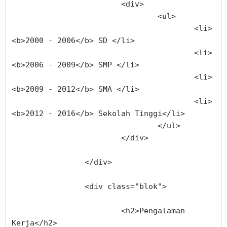
			<div>
				<ul>
					<li>
<b>2000 - 2006</b> SD </li>
					<li>
<b>2006 - 2009</b> SMP </li>
					<li>
<b>2009 - 2012</b> SMA </li>
					<li>
<b>2012 - 2016</b> Sekolah Tinggi</li>
				</ul>
			</div>
		</div>
		<div class="blok">
			<h2>Pengalaman 
Kerja</h2>