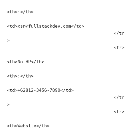
<th>:</th>
<td>xsn@fullstackdev.com</td>
					</tr
>
					<tr>
<th>No.HP</th>
<th>:</th>
<td>+62812-3456-7890</td>
					</tr
>
					<tr>
<th>Website</th>