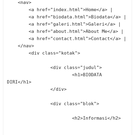
    <nav>
        <a href="index.html">Home</a> |
        <a href="biodata.html">Biodata</a> |
        <a href="galeri.html">Galeri</a> |
        <a href="about.html">About Me</a> |
        <a href="contact.html">Contact</a> |
    </nav>
	<div class="kotak">
		<div class="judul">
			<h1>BIODATA 
DIRI</h1>
		</div>
		<div class="blok">
			<h2>Informasi</h2>			