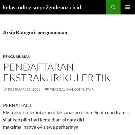
Cari
kelascoding.smpn2godean.sch.id
LANGSUNG
MENU
KE
UTAMA
ISI
Arsip Kategori: pengumuman
PENGUMUMAN
PENDAFTARAN
EKSTRAKURIKULER TIK
FEBRUARI 15, 2026
TINGGALKAN KOMENTAR
PERHATIAN!!
Ekstrakurikuler ini akan dilaksanakan di hari Senin dan Kamis
silahkan pilih hari kemudian isi data diri
maksimal hanya 64 siswa perharinya