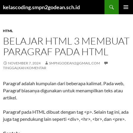
Cari
kelascoding.smpn2godean.sch.id
LANGSUNG
MENU
KE
UTAMA
ISI
HTML
BELAJAR HTML 3 MEMBUAT
PARAGRAF PADA HTML
NOVEMBER 7, 2024
SMPNGODEAN2@GMAIL.COM
TINGGALKAN KOMENTAR
Paragraf adalah kumpulan dari beberapa kalimat. Pada web,
Paragraf biasanya digunakan untuk menampilkan teks atau
artikel.
Paragraf pada HTML dibuat dengan tag <p>. Selain tag ini, ada
juga tag pendukung lain seperti <div>, <hr>, <br>, dan <pre>.